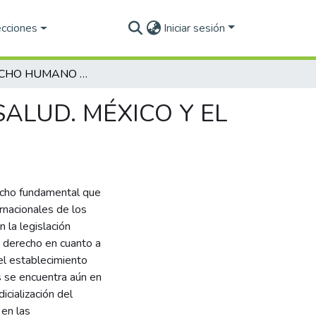
ecciones
Iniciar sesión
EL DERECHO HUMANO DE PROTECCIÓN DE LA SALUD. MÉXICO Y EL CONTEXTO INTERNACIONAL
ALUD. MÉXICO Y EL
echo fundamental que
rnacionales de los
n la legislación
 derecho en cuanto a
el establecimiento
as se encuentra aún en
icialización del
 en las