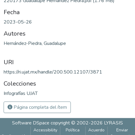
220173 Guadalupe Hernández Piedra.pdf
(1.76 MB)
Fecha
2023-05-26
Autores
Hernández-Piedra, Guadalupe
URI
https://ri.ujat.mx/handle/200.500.12107/3871
Colecciones
Infografías UJAT
Página completa del ítem
Software DSpace
copyright © 2002-2026
LYRASIS
Accessibility
Política
Acuerdo
Enviar