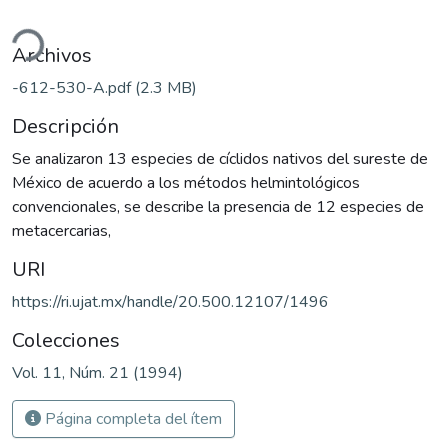
ndo...
Archivos
-612-530-A.pdf
(2.3 MB)
Descripción
Se analizaron 13 especies de cíclidos nativos del sureste de
México de acuerdo a los métodos helmintológicos
convencionales, se describe la presencia de 12 especies de
metacercarias,
URI
https://ri.ujat.mx/handle/20.500.12107/1496
Colecciones
Vol. 11, Núm. 21 (1994)
Página completa del ítem