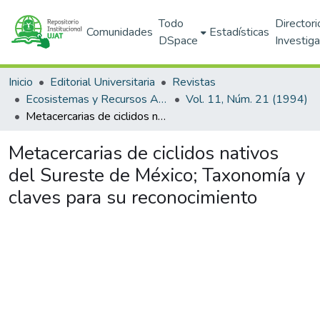
Todo
Directori
Comunidades
Estadísticas
DSpace
Investig
Inicio
Editorial Universitaria
Revistas
Ecosistemas y Recursos Agropecuarios
Vol. 11, Núm. 21 (1994)
Metacercarias de ciclidos nativos del Sureste de México; Taxonomía y claves para su reconocimiento
Metacercarias de ciclidos nativos
del Sureste de México; Taxonomía y
claves para su reconocimiento