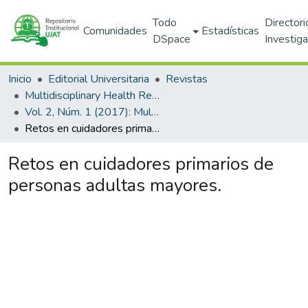
Todo
Directori
Comunidades
Estadísticas
DSpace
Investig
Inicio
Editorial Universitaria
Revistas
Multidisciplinary Health Research
Vol. 2, Núm. 1 (2017): Multidisciplinary Health Research
Retos en cuidadores primarios de personas adultas mayores.
Retos en cuidadores primarios de
personas adultas mayores.