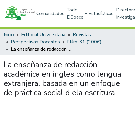
Todo
Directori
Comunidades
Estadísticas
DSpace
Investig
Inicio
Editorial Universitaria
Revistas
Perspectivas Docentes
Núm. 31 (2006)
La enseñanza de redacción académica en ingles como lengua extranjera, basada en un enfoque de práctica social d ela escritura
La enseñanza de redacción
académica en ingles como lengua
extranjera, basada en un enfoque
de práctica social d ela escritura