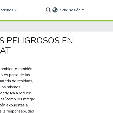
ecciones
Iniciar sesión
 GENERACIÓN DE RESIDUOS PELIGROSOS EN LABORATORIOS DE CIENCIAS BÁSICAS DE LA UJAT
S PELIGROSOS EN
JAT
o ambiente también
to es parte de las
ateria de residuos,
 los mismos.
coadyuva a reducir
así como los mitigar
stén expuestas a
e la responsabilidad