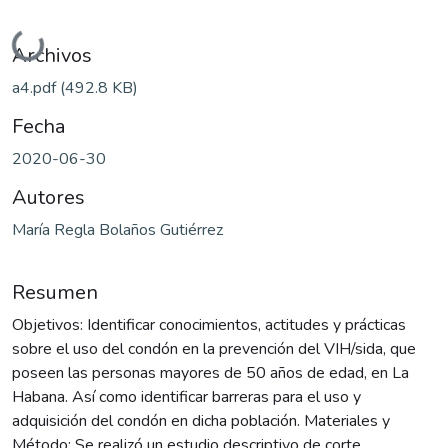
Cargando...
Archivos
a4.pdf
(492.8 KB)
Fecha
2020-06-30
Autores
María Regla Bolaños Gutiérrez
Resumen
Objetivos: Identificar conocimientos, actitudes y prácticas
sobre el uso del condón en la prevención del VIH/sida, que
poseen las personas mayores de 50 años de edad, en La
Habana. Así como identificar barreras para el uso y
adquisición del condón en dicha población. Materiales y
Método: Se realizó un estudio descriptivo de corte