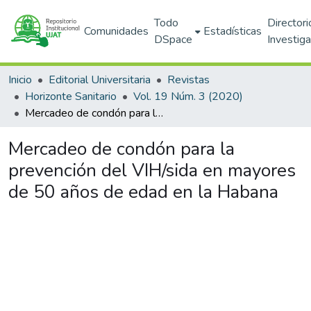
Todo
Directori
Comunidades
Estadísticas
DSpace
Investig
Inicio
Editorial Universitaria
Revistas
Horizonte Sanitario
Vol. 19 Núm. 3 (2020)
Mercadeo de condón para la prevención del VIH/sida en mayores de 50 años de edad en la Habana
Mercadeo de condón para la
prevención del VIH/sida en mayores
de 50 años de edad en la Habana