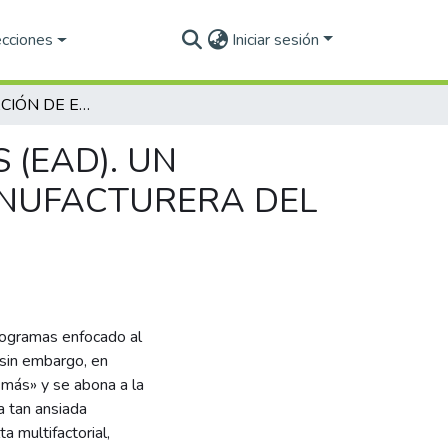
ecciones
Iniciar sesión
LA IMPLANTACIÓN DE EQUIPOS AUTODIRIGIDOS (EAD). UN ESTUDIO LONGITUDINAL EN UNA EMPRESA MANUFACTURERA DEL VALLE DE MÉXICO
 (EAD). UN
ANUFACTURERA DEL
programas enfocado al
 sin embargo, en
 más» y se abona a la
a tan ansiada
a multifactorial,