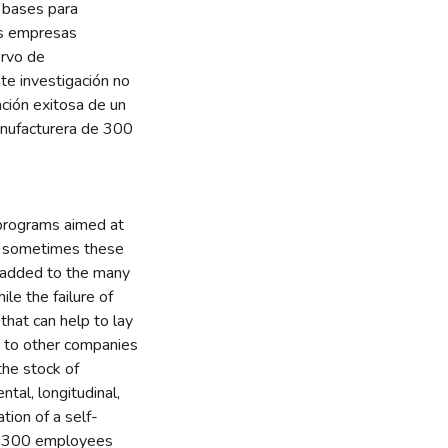
 bases para
as empresas
ervo de
te investigación no
ación exitosa de un
anufacturera de 300
 programs aimed at
r, sometimes these
 added to the many
le the failure of
that can help to lay
d to other companies
the stock of
tal, longitudinal,
ion of a self-
of 300 employees