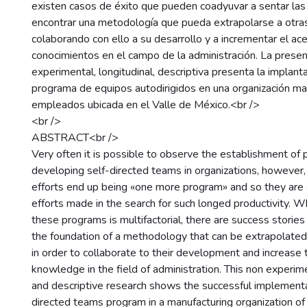
existen casos de éxito que pueden coadyuvar a sentar las
encontrar una metodología que pueda extrapolarse a otr
colaborando con ello a su desarrollo y a incrementar el ac
conocimientos en el campo de la administración. La presen
experimental, longitudinal, descriptiva presenta la implant
programa de equipos autodirigidos en una organización m
empleados ubicada en el Valle de México.<br />
<br />
ABSTRACT<br />
Very often it is possible to observe the establishment of
developing self-directed teams in organizations, howeve
efforts end up being «one more program» and so they are
efforts made in the search for such longed productivity. Whi
these programs is multifactorial, there are success stories 
the foundation of a methodology that can be extrapolate
in order to collaborate to their development and increase 
knowledge in the field of administration. This non experimen
and descriptive research shows the successful implementat
directed teams program in a manufacturing organization 