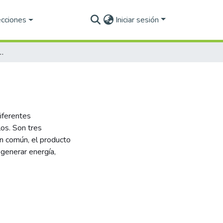
ecciones
Iniciar sesión
ANAEROBIA Y LA BIOQUÍMICA
iferentes
os. Son tres
in común, el producto
generar energía,