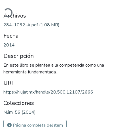
ando...
Archivos
284-1032-A.pdf
(1.08 MB)
Fecha
2014
Descripción
En este libro se plantea a la competencia como una
herramienta fundamentada...
URI
https://ri.ujat.mx/handle/20.500.12107/2666
Colecciones
Núm. 56 (2014)
Página completa del ítem