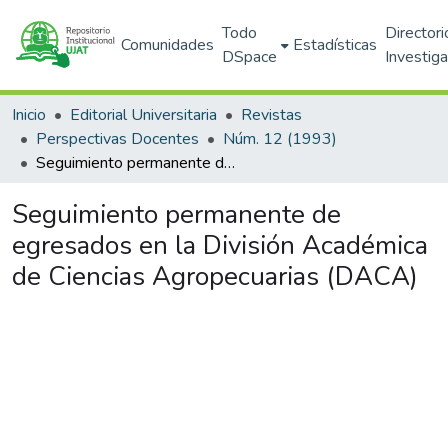
Todo
Directori
Comunidades
Estadísticas
DSpace
Investig
Inicio
Editorial Universitaria
Revistas
Perspectivas Docentes
Núm. 12 (1993)
Seguimiento permanente de egresados en la División Académica de Ciencias Agropecuarias (DACA)
Seguimiento permanente de
egresados en la División Académica
de Ciencias Agropecuarias (DACA)