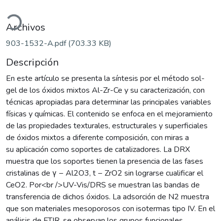
ando...
Archivos
903-1532-A.pdf
(703.33 KB)
Descripción
En este artículo se presenta la síntesis por el método sol-
gel de los óxidos mixtos Al-Zr-Ce y su caracterización, con
técnicas apropiadas para determinar las principales variables
físicas y químicas. El contenido se enfoca en el mejoramiento
de las propiedades texturales, estructurales y superficiales
de óxidos mixtos a diferente composición, con miras a
su aplicación como soportes de catalizadores. La DRX
muestra que los soportes tienen la presencia de las fases
cristalinas de γ − Al2O3, t − ZrO2 sin lograrse cualificar el
CeO2. Por<br />UV-Vis/DRS se muestran las bandas de
transferencia de dichos óxidos. La adsorción de N2 muestra
que son materiales mesoporosos con isotermas tipo IV. En el
análisis de FTIR, se observan los grupos funcionales