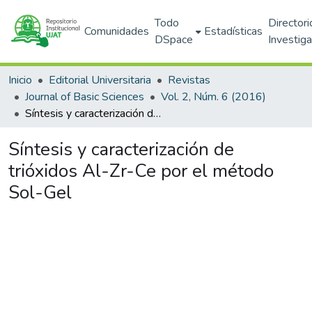
Todo
Directori
Comunidades
Estadísticas
DSpace
Investig
Inicio
Editorial Universitaria
Revistas
Journal of Basic Sciences
Vol. 2, Núm. 6 (2016)
Síntesis y caracterización de trióxidos Al-Zr-Ce por el método Sol-Gel
Síntesis y caracterización de
trióxidos Al-Zr-Ce por el método
Sol-Gel