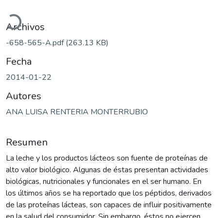
argando...
Archivos
-658-565-A.pdf
(263.13 KB)
Fecha
2014-01-22
Autores
ANA LUISA RENTERIA MONTERRUBIO
Resumen
La leche y los productos lácteos son fuente de proteínas de
alto valor biológico. Algunas de éstas presentan actividades
biológicas, nutricionales y funcionales en el ser humano. En
los últimos años se ha reportado que los péptidos, derivados
de las proteínas lácteas, son capaces de influir positivamente
en la salud del consumidor. Sin embargo, éstos no ejercen