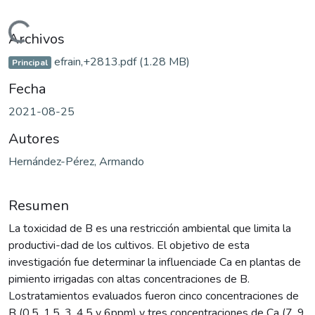
Cargando...
Archivos
efrain,+2813.pdf
(1.28 MB)
Principal
Fecha
2021-08-25
Autores
Hernández-Pérez, Armando
Resumen
La toxicidad de B es una restricción ambiental que limita la
productivi-dad de los cultivos. El objetivo de esta
investigación fue determinar la influenciade Ca en plantas de
pimiento irrigadas con altas concentraciones de B.
Lostratamientos evaluados fueron cinco concentraciones de
B (0.5, 1.5, 3, 4.5 y 6ppm) y tres concentraciones de Ca (7, 9