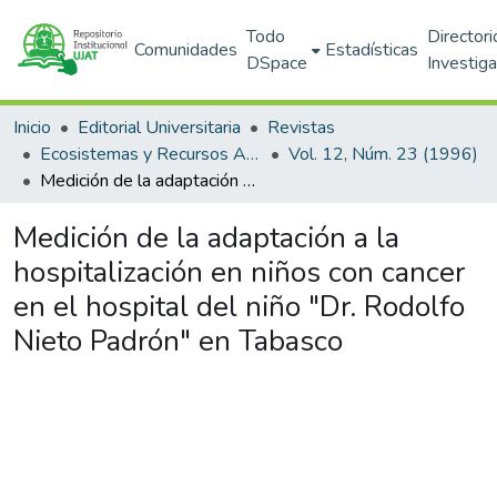
Todo
Directori
Comunidades
Estadísticas
DSpace
Investig
Inicio
Editorial Universitaria
Revistas
Ecosistemas y Recursos Agropecuarios
Vol. 12, Núm. 23 (1996)
Medición de la adaptación a la hospitalización en niños con cancer en el hospital del niño "Dr. Rodolfo Nieto Padrón" en Tabasco
Medición de la adaptación a la
hospitalización en niños con cancer
en el hospital del niño "Dr. Rodolfo
Nieto Padrón" en Tabasco