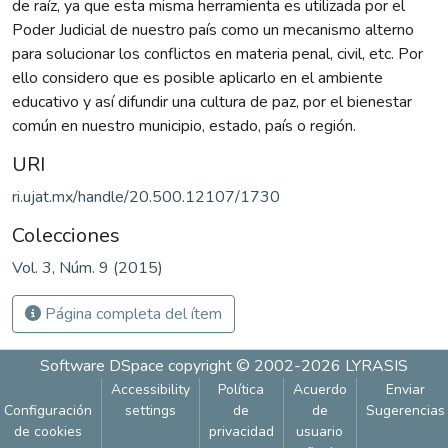
de raíz, ya que esta misma herramienta es utilizada por el
Poder Judicial de nuestro país como un mecanismo alterno
para solucionar los conflictos en materia penal, civil, etc. Por
ello considero que es posible aplicarlo en el ambiente
educativo y así difundir una cultura de paz, por el bienestar
común en nuestro municipio, estado, país o región.
URI
ri.ujat.mx/handle/20.500.12107/1730
Colecciones
Vol. 3, Núm. 9 (2015)
Página completa del ítem
Software DSpace
copyright © 2002-2026
LYRASIS
Accessibility
Política
Acuerdo
Enviar
Configuración
settings
de
de
Sugerencias
de cookies
privacidad
usuario