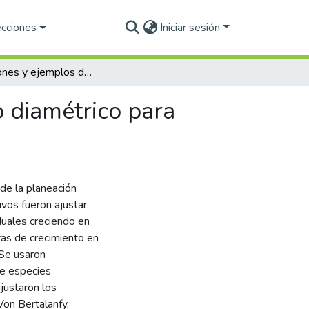
ecciones
Iniciar sesión
Aplicaciones y ejemplos de modelos de crecimiento diamétrico para árboles tropicales
 diamétrico para
de la planeación
ivos fueron ajustar
duales creciendo en
vas de crecimiento en
 Se usaron
de especies
ajustaron los
on Bertalanfy,