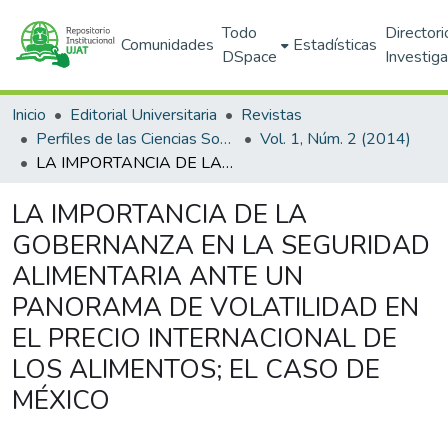
Todo
Directori
Comunidades
Estadísticas
DSpace
Investig
Inicio
Editorial Universitaria
Revistas
Perfiles de las Ciencias Sociales
Vol. 1, Núm. 2 (2014)
LA IMPORTANCIA DE LA GOBERNANZA EN LA SEGURIDAD ALIMENTARIA ANTE UN PANORAMA DE VOLATILIDAD EN EL PRECIO INTERNACIONAL DE LOS ALIMENTOS; EL CASO DE MÉXICO
LA IMPORTANCIA DE LA
GOBERNANZA EN LA SEGURIDAD
ALIMENTARIA ANTE UN
PANORAMA DE VOLATILIDAD EN
EL PRECIO INTERNACIONAL DE
LOS ALIMENTOS; EL CASO DE
MÉXICO