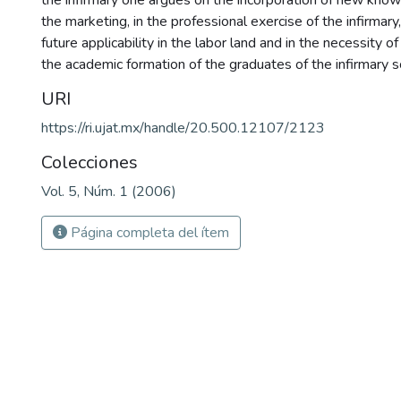
the infirmary one argues on the incorporation of new knowl
the marketing, in the professional exercise of the infirmary,
future applicability in the labor land and in the necessity of 
the academic formation of the graduates of the infirmary s
URI
https://ri.ujat.mx/handle/20.500.12107/2123
Colecciones
Vol. 5, Núm. 1 (2006)
Página completa del ítem