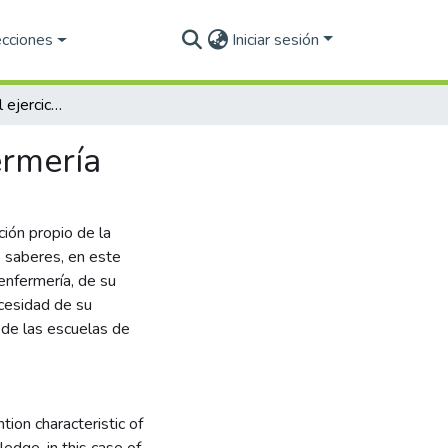
ecciones
Iniciar sesión
Mercadotecnia en el ejercicio profesional de la enfermería
ermería
ión propio de la
 saberes, en este
 enfermería, de su
ecesidad de su
 de las escuelas de
tion characteristic of