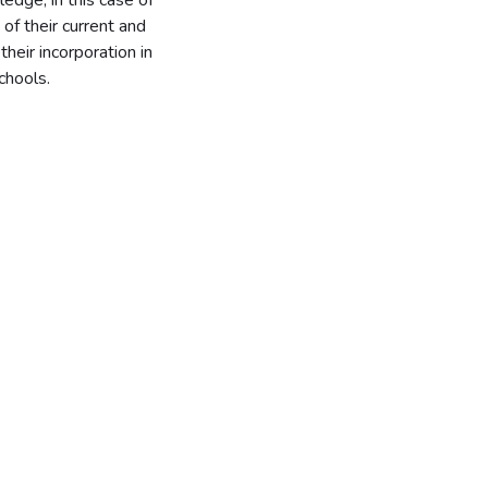
edge, in this case of
 of their current and
their incorporation in
chools.