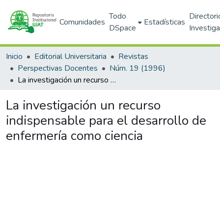
Todo
Directori
Comunidades
Estadísticas
DSpace
Investig
Inicio
Editorial Universitaria
Revistas
Perspectivas Docentes
Núm. 19 (1996)
La investigación un recurso indispensable para el desarrollo de enfermería como ciencia
La investigación un recurso
indispensable para el desarrollo de
enfermería como ciencia