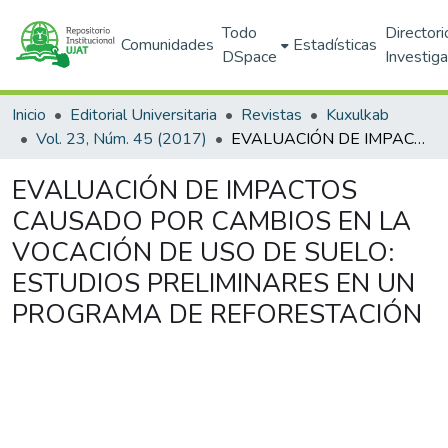
Todo
Directori
Comunidades
Estadísticas
DSpace
Investig
Inicio
Editorial Universitaria
Revistas
Kuxulkab
Vol. 23, Núm. 45 (2017)
EVALUACIÓN DE IMPACTOS CAUSADO POR CAMBIOS EN LA VOCACIÓN DE USO DE SUELO: ESTUDIOS PRELIMINARES EN UN PROGRAMA DE REFORESTACIÓN
EVALUACIÓN DE IMPACTOS
CAUSADO POR CAMBIOS EN LA
VOCACIÓN DE USO DE SUELO:
ESTUDIOS PRELIMINARES EN UN
PROGRAMA DE REFORESTACIÓN