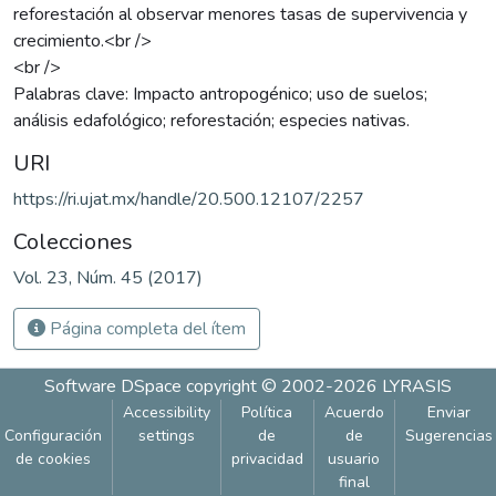
reforestación al observar menores tasas de supervivencia y
crecimiento.<br />
<br />
Palabras clave: Impacto antropogénico; uso de suelos;
análisis edafológico; reforestación; especies nativas.
URI
https://ri.ujat.mx/handle/20.500.12107/2257
Colecciones
Vol. 23, Núm. 45 (2017)
Página completa del ítem
Software DSpace
copyright © 2002-2026
LYRASIS
Accessibility
Política
Acuerdo
Enviar
Configuración
settings
de
de
Sugerencias
de cookies
privacidad
usuario
final