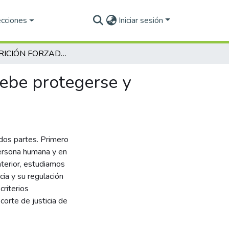
ecciones
Iniciar sesión
DESAPARICIÓN FORZADA DE PERSONA: Como debe protegerse y como se protege la persona
e protegerse y
 dos partes. Primero
ersona humana y en
nterior, estudiamos
cia y su regulación
riterios
corte de justicia de