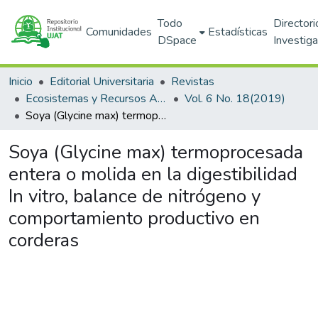
Todo
Directori
Comunidades
Estadísticas
DSpace
Investig
Inicio
Editorial Universitaria
Revistas
Ecosistemas y Recursos Agropecuarios
Vol. 6 No. 18(2019)
Soya (Glycine max) termoprocesada entera o molida en la digestibilidad In vitro, balance de nitrógeno y comportamiento productivo en corderas
Soya (Glycine max) termoprocesada
entera o molida en la digestibilidad
In vitro, balance de nitrógeno y
comportamiento productivo en
corderas