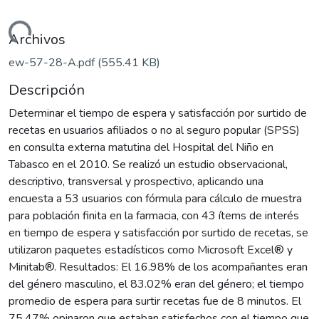
argando...
Archivos
ew-57-28-A.pdf
(555.41 KB)
Descripción
Determinar el tiempo de espera y satisfacción por surtido de
recetas en usuarios afiliados o no al seguro popular (SPSS)
en consulta externa matutina del Hospital del Niño en
Tabasco en el 2010. Se realizó un estudio observacional,
descriptivo, transversal y prospectivo, aplicando una
encuesta a 53 usuarios con fórmula para cálculo de muestra
para población finita en la farmacia, con 43 ítems de interés
en tiempo de espera y satisfacción por surtido de recetas, se
utilizaron paquetes estadísticos como Microsoft Excel® y
Minitab®. Resultados: El 16.98% de los acompañantes eran
del género masculino, el 83.02% eran del género; el tiempo
promedio de espera para surtir recetas fue de 8 minutos. El
75.47% opinaron que estaban satisfechos con el tiempo que