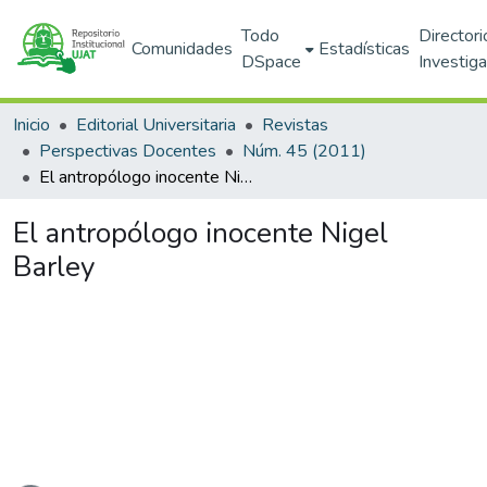
Todo
Directori
Comunidades
Estadísticas
DSpace
Investig
Inicio
Editorial Universitaria
Revistas
Perspectivas Docentes
Núm. 45 (2011)
El antropólogo inocente Nigel Barley
El antropólogo inocente Nigel
Barley
gando...