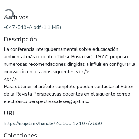
ando...
Archivos
-647-549-A.pdf
(1.1 MB)
Descripción
La conferencia intergubernamental sobre educacación
ambiental más reciente (Tbilisi, Rusia (sic), 1977) propuso
numerosas recomendaciones dirigidas a influir en configurar la
innovación en los años siguientes.<br />
<br />
Para obtener el artículo completo pueden contactar al Editor
de la Revista Perspectivas docentes en el siguiente correo
electrónico perspectivas.dese@ujat.mx.
URI
https://ri.ujat.mx/handle/20.500.12107/2880
Colecciones