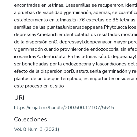
encontradas en letrinas. Lassemillas se recuperaron, ident
a pruebas de viabilidad ygerminación, además, se cuantific
establecimiento en letrinas.En 76 excretas de 35 letrinas
semillas de las plantasJuniperusdeppeana,Phytolacca icos
depressayAmelanchier denticulata.Los resultados mostrar
de la dispersión enO. depressayJ.deppeanacon mayor porce
y germinación cuando provinieronde endozoocoria, sin efec
icosandrayA. denticulata. En las letrinas sóloJ. deppeanay
ser beneficiadas por la endozoocoria y lascondiciones del s
efecto de la dispersión porB. astutusenla germinación y r
plantas de un bosque templado, es importanteconsiderar
este proceso en el sitio
URI
https://ri.ujat.mx/handle/200.500.12107/5845
Colecciones
Vol. 8 Núm. 3 (2021)