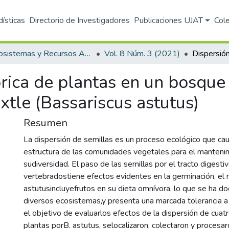
dísticas
Directorio de Investigadores
Publicaciones UJAT
Col
Ecosistemas y Recursos Agropecuarios
Vol. 8 Núm. 3 (2021)
rica de plantas en un bosque
xtle (Bassariscus astutus)
Resumen
La dispersión de semillas es un proceso ecológico que ca
estructura de las comunidades vegetales para el manteni
sudiversidad. El paso de las semillas por el tracto digesti
vertebradostiene efectos evidentes en la germinación, el
astutusincluyefrutos en su dieta omnívora, lo que se ha 
diversos ecosistemas,y presenta una marcada tolerancia a 
el objetivo de evaluarlos efectos de la dispersión de cuat
plantas porB. astutus, selocalizaron, colectaron y procesar