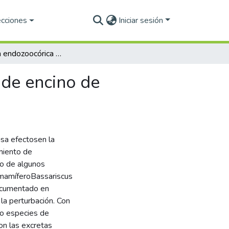
ecciones
Iniciar sesión
Dispersión endozoocórica de plantas en un bosque de encino de Tlaxcala por elcacomixtle (Bassariscus astutus)
 de encino de
usa efectosen la
miento de
vo de algunos
 mamíferoBassariscus
documentado en
la perturbación. Con
ro especies de
on las excretas