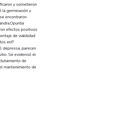
ificaron y sometieron
ó la germinación y
 se encontraron
andra,Opuntia
on efectos positivos
ntaje de viabilidad
tos enP.
O. depressa, parecen
itio. Se evidenció el
eclutamiento de
 el mantenimiento de