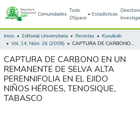
Todo
Directori
Comunidades
Estadísticas
DSpace
Investig
Inicio
Editorial Universitaria
Revistas
Kuxulkab
Vol. 14, Núm. 26 (2008)
CAPTURA DE CARBONO EN UN REMANENTE DE SELVA ALTA PERENNIFOLIA EN EL EJIDO NIÑOS HÉROES, TENOSIQUE, TABASCO
CAPTURA DE CARBONO EN UN
REMANENTE DE SELVA ALTA
PERENNIFOLIA EN EL EJIDO
NIÑOS HÉROES, TENOSIQUE,
TABASCO