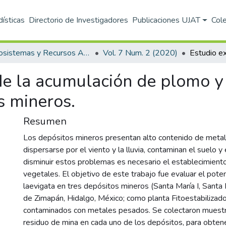
dísticas
Directorio de Investigadores
Publicaciones UJAT
Col
Ecosistemas y Recursos Agropecuarios
Vol. 7 Num. 2 (2020)
de la acumulación de plomo y
s mineros.
Resumen
Los depósitos mineros presentan alto contenido de metal
dispersarse por el viento y la lluvia, contaminan el suelo y 
disminuir estos problemas es necesario el establecimient
vegetales. El objetivo de este trabajo fue evaluar el pote
laevigata en tres depósitos mineros (Santa María I, Santa M
de Zimapán, Hidalgo, México; como planta Fitoestabilizado
contaminados con metales pesados. Se colectaron muest
residuo de mina en cada uno de los depósitos, para obten