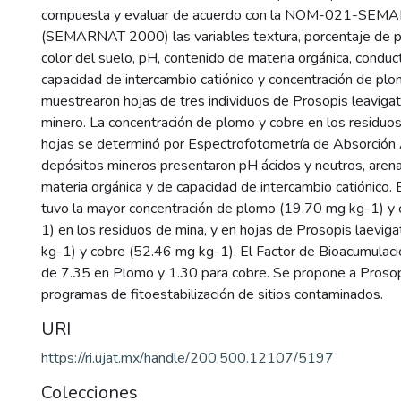
compuesta y evaluar de acuerdo con la NOM-021-SE
(SEMARNAT 2000) las variables textura, porcentaje de par
color del suelo, pH, contenido de materia orgánica, conduct
capacidad de intercambio catiónico y concentración de plo
muestrearon hojas de tres individuos de Prosopis leaviga
minero. La concentración de plomo y cobre en los residuos
hojas se determinó por Espectrofotometría de Absorción
depósitos mineros presentaron pH ácidos y neutros, arena
materia orgánica y de capacidad de intercambio catiónico. 
tuvo la mayor concentración de plomo (19.70 mg kg-1) y
1) en los residuos de mina, y en hojas de Prosopis laevi
kg-1) y cobre (52.46 mg kg-1). El Factor de Bioacumulaci
de 7.35 en Plomo y 1.30 para cobre. Se propone a Prosop
programas de fitoestabilización de sitios contaminados.
URI
https://ri.ujat.mx/handle/200.500.12107/5197
Colecciones