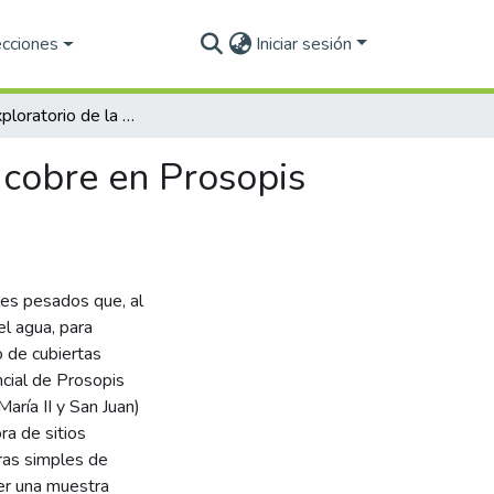
ecciones
Iniciar sesión
Estudio exploratorio de la acumulación de plomo y cobre en Prosopis laevigata en depósitos mineros.
 cobre en Prosopis
es pesados que, al
el agua, para
o de cubiertas
ncial de Prosopis
aría II y San Juan)
ra de sitios
ras simples de
er una muestra