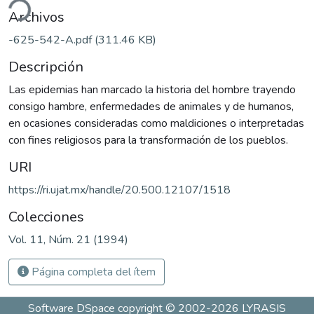
ndo...
Archivos
-625-542-A.pdf
(311.46 KB)
Descripción
Las epidemias han marcado la historia del hombre trayendo
consigo hambre, enfermedades de animales y de humanos,
en ocasiones consideradas como maldiciones o interpretadas
con fines religiosos para la transformación de los pueblos.
URI
https://ri.ujat.mx/handle/20.500.12107/1518
Colecciones
Vol. 11, Núm. 21 (1994)
Página completa del ítem
Software DSpace
copyright © 2002-2026
LYRASIS