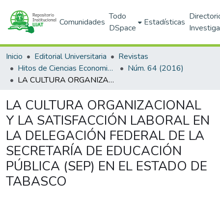
Todo
Directori
Comunidades
Estadísticas
DSpace
Investig
Inicio
Editorial Universitaria
Revistas
Hitos de Ciencias Economico Administrativas
Núm. 64 (2016)
LA CULTURA ORGANIZACIONAL Y LA SATISFACCIÓN LABORAL EN LA DELEGACIÓN FEDERAL DE LA SECRETARÍA DE EDUCACIÓN PÚBLICA (SEP) EN EL ESTADO DE TABASCO
LA CULTURA ORGANIZACIONAL
Y LA SATISFACCIÓN LABORAL EN
LA DELEGACIÓN FEDERAL DE LA
SECRETARÍA DE EDUCACIÓN
PÚBLICA (SEP) EN EL ESTADO DE
TABASCO