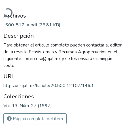
gando...
Archivos
-600-517-A.pdf
(25.81 KB)
Descripción
Para obtener el articulo completo pueden contactar al editor
de la revista Ecosistemas y Recursos Agropecuarios en el
siguiente correo era@ujat.mx y se les enviará sin ningún
costo.
URI
https://ri.ujat.mx/handle/20.500.12107/1463
Colecciones
Vol. 13, Núm. 27 (1997)
Página completa del ítem