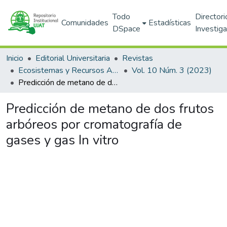
Todo
Directori
Comunidades
Estadísticas
DSpace
Investig
Inicio
Editorial Universitaria
Revistas
Ecosistemas y Recursos Agropecuarios
Vol. 10 Núm. 3 (2023)
Predicción de metano de dos frutos arbóreos por cromatografía de gases y gas In vitro
Predicción de metano de dos frutos
arbóreos por cromatografía de
gases y gas In vitro