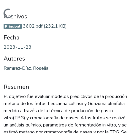
Cargando...
Archivos
3602.pdf
(232.1 KB)
Principal
Fecha
2023-11-23
Autores
Ramírez-Díaz, Roselia
Resumen
El objetivo fue evaluar modelos predictivos de la producción
metano de los frutos Leucaena collinsii y Guazuma ulmifolia
medido a través de la técnica de producción de gas in
vitro(TPG) y cromatografía de gases. A los frutos se realizó
un análisis químico, parámetros de fermentación in vitro, y se
estimó metano por cromatografía de gases y por la TPG. Se