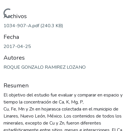
Cargando...
Archivos
1034-907-A.pdf
(240.3 KB)
Fecha
2017-04-25
Autores
ROQUE GONZALO RAMIREZ LOZANO
Resumen
El objetivo del estudio fue evaluar y comparar en espacio y
tiempo la concentración de Ca, K, Mg, P,
Cu, Fe, Mn y Zn en hojarasca colectada en el municipio de
Linares, Nuevo León, México. Los contenidos de todos los
minerales, excepto de Cu y Zn, fueron diferentes
estadísticamente entre sitios, meses e interacciones. El Ca