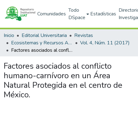
Todo
Directori
Comunidades
Estadísticas
DSpace
Investig
Inicio
Editorial Universitaria
Revistas
Ecosistemas y Recursos Agropecuarios
Vol. 4, Núm. 11 (2017)
Factores asociados al conflicto humano-carnívoro en un Área Natural Protegida en el centro de México.
Factores asociados al conflicto
humano-carnívoro en un Área
Natural Protegida en el centro de
México.