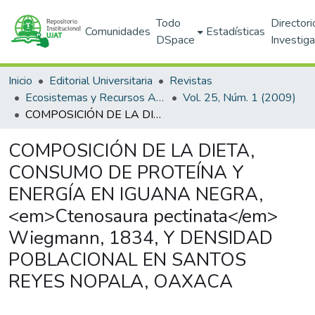
Todo
Directori
Comunidades
Estadísticas
DSpace
Investig
Inicio
Editorial Universitaria
Revistas
Ecosistemas y Recursos Agropecuarios
Vol. 25, Núm. 1 (2009)
COMPOSICIÓN DE LA DIETA, CONSUMO DE PROTEÍNA Y ENERGÍA EN IGUANA NEGRA, <em>Ctenosaura pectinata</em> Wiegmann, 1834, Y DENSIDAD POBLACIONAL EN SANTOS REYES NOPALA, OAXACA
COMPOSICIÓN DE LA DIETA,
CONSUMO DE PROTEÍNA Y
ENERGÍA EN IGUANA NEGRA,
<em>Ctenosaura pectinata</em>
Wiegmann, 1834, Y DENSIDAD
POBLACIONAL EN SANTOS
REYES NOPALA, OAXACA