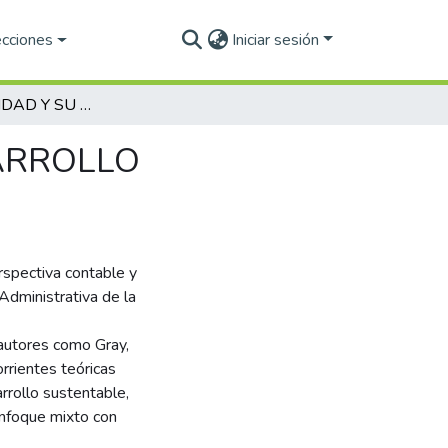
ecciones
Iniciar sesión
LA CONTABILIDAD Y SU DESAFIO ANTE EL DESARROLLO SUSTENTABLE
SARROLLO
rspectiva contable y
dministrativa de la
autores como Gray,
orrientes teóricas
arrollo sustentable,
enfoque mixto con