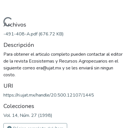
Cargando...
Archivos
-491-408-A.pdf
(676.72 KB)
Descripción
Para obtener el articulo completo pueden contactar al editor
de la revista Ecosistemas y Recursos Agropecuarios en el
siguiente correo era@ujat.mx y se les enviará sin ningun
costo.
URI
https://ri.ujat.mx/handle/20.500.12107/1445
Colecciones
Vol. 14, Núm. 27 (1998)