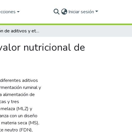
ecciones
Iniciar sesión
Evaluación de aditivos y etapa fenológica sobre el valor nutricional de ensilado de Tithonia tubiformis
valor nutricional de
 diferentes aditivos
rmentación ruminal y
la alimentación de
cas y tres
, melaza (MLZ) y
ianza con un diseño
n materia seca (MS),
nte neutro (FDN),