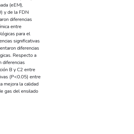
mada (eEM),
O) y de la FDN
aron diferencias
ímica entre
lógicas para el
cias significativas
ntaron diferencias
ógicas. Respecto a
 diferencias
cción B y C2 entre
tivas (P<0.05) entre
a mejora la calidad
de gas del ensilado