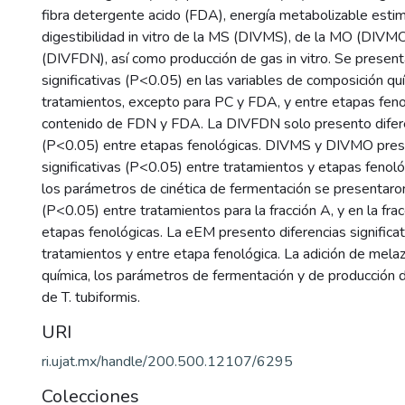
fibra detergente acido (FDA), energía metabolizable esti
digestibilidad in vitro de la MS (DIVMS), de la MO (DIVM
(DIVFDN), así como producción de gas in vitro. Se present
significativas (P<0.05) en las variables de composición qu
tratamientos, excepto para PC y FDA, y entre etapas feno
contenido de FDN y FDA. La DIVFDN solo presento diferen
(P<0.05) entre etapas fenológicas. DIVMS y DIVMO prese
significativas (P<0.05) entre tratamientos y etapas fenol
los parámetros de cinética de fermentación se presentaron
(P<0.05) entre tratamientos para la fracción A, y en la fra
etapas fenológicas. La eEM presento diferencias significa
tratamientos y entre etapa fenológica. La adición de melaz
química, los parámetros de fermentación y de producción 
de T. tubiformis.
URI
ri.ujat.mx/handle/200.500.12107/6295
Colecciones