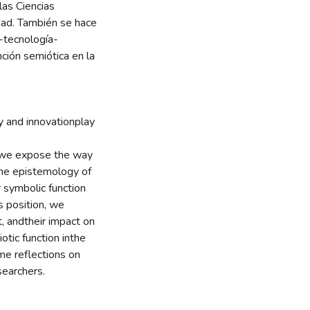
las Ciencias
edad. También se hace
a-tecnología-
ción semiótica en la
y and innovationplay
, we expose the way
the epistemology of
 symbolic function
s position, we
, andtheir impact on
otic function inthe
me reflections on
searchers.