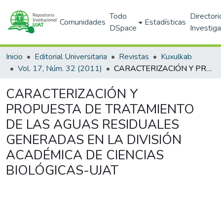
Todo
Directori
Comunidades
Estadísticas
DSpace
Investig
Inicio
Editorial Universitaria
Revistas
Kuxulkab
Vol. 17, Núm. 32 (2011)
CARACTERIZACIÓN Y PROPUESTA DE TRATAMIENTO DE LAS AGUAS RESIDUALES GENERADAS EN LA DIVISIÓN ACADÉMICA DE CIENCIAS BIOLÓGICAS-UJAT
CARACTERIZACIÓN Y
PROPUESTA DE TRATAMIENTO
DE LAS AGUAS RESIDUALES
GENERADAS EN LA DIVISIÓN
ACADÉMICA DE CIENCIAS
BIOLÓGICAS-UJAT