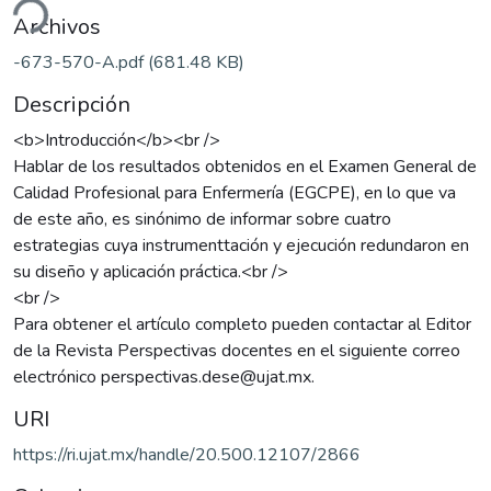
ndo...
Archivos
-673-570-A.pdf
(681.48 KB)
Descripción
<b>Introducción</b><br />
Hablar de los resultados obtenidos en el Examen General de
Calidad Profesional para Enfermería (EGCPE), en lo que va
de este año, es sinónimo de informar sobre cuatro
estrategias cuya instrumenttación y ejecución redundaron en
su diseño y aplicación práctica.<br />
<br />
Para obtener el artículo completo pueden contactar al Editor
de la Revista Perspectivas docentes en el siguiente correo
electrónico perspectivas.dese@ujat.mx.
URI
https://ri.ujat.mx/handle/20.500.12107/2866