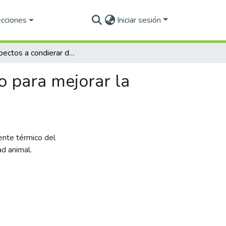
ecciones
Iniciar sesión
Los aspectos a condierar del microambiente térmico para mejorar la productividad de los bovinos en el trópico
o para mejorar la
ente térmico del
ad animal.