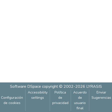
Software DSpace
copyright © 2002-2026
LYRASIS
Accessibility
Política
Acuerdo
Enviar
Configuración
settings
de
de
Sugerencias
de cookies
privacidad
usuario
final