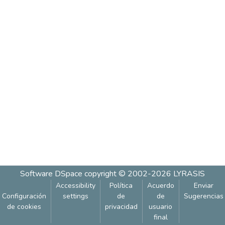
Software DSpace
copyright © 2002-2026
LYRASIS
Accessibility
Política
Acuerdo
Enviar
Configuración
settings
de
de
Sugerencias
de cookies
privacidad
usuario
final