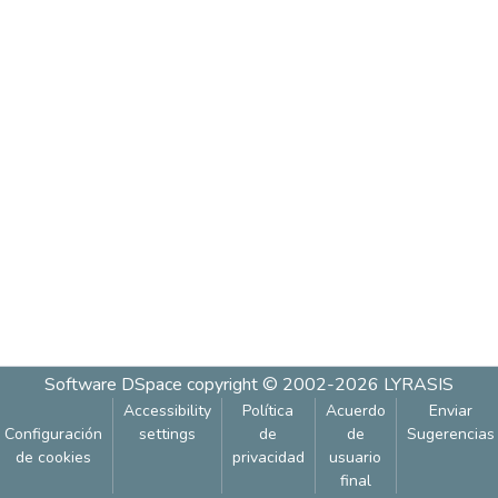
Software DSpace
copyright © 2002-2026
LYRASIS
Accessibility
Política
Acuerdo
Enviar
Configuración
settings
de
de
Sugerencias
de cookies
privacidad
usuario
final