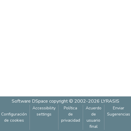
Software DSpace
copyright © 2002-2026
LYRASIS
Accessibility
Política
Acuerdo
Enviar
Configuración
settings
de
de
Sugerencias
de cookies
privacidad
usuario
final